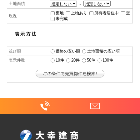
土地面積
～
更地
上物あり
所有者居住中
空
現況
未完成
表示方法
並び順
価格の安い順
土地面積の広い順
表示件数
10件
20件
50件
100件