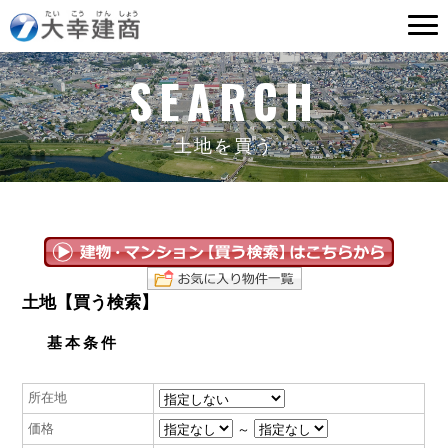
SEARCH
土
地
を
買
う
土地【買う検索】
基本条件
所在地
価格
～